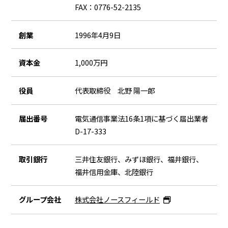
サーフボードヒストリー
FAX：0776-52-2135
江口明日香が行く
創業
1996年4月9日
採
用情報
資本金
1,000万円
サーフボードってこんなところ
役員
代表取締役 北野 陽一郎
募集要項
届出番号
電気通信事業法16条1項に基づく届出業者
採用に関するお問合せ
D-17-333
お
問合せ
取引銀行
三井住友銀行、みずほ銀行、福井銀行、
サ
ーフボードニュース
福井信用金庫、北陸銀行
ス
タッフブログ
グループ会社
株式会社ノースフィールド
コ
ラム