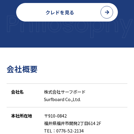
採用ソリューション事業
クレドを見る
初
めての方へ
5つのごめんなさい
制作の流れ
制作の費用感
会社概要
よくあるご質問
開発環境について
会社名
株式会社サーフボード
Surfboard Co.,Ltd.
会
社案内
会社概要
本社所在地
〒910-0842
福井県福井市開発2丁目614 2F
クレド
TEL：
0776-52-2134