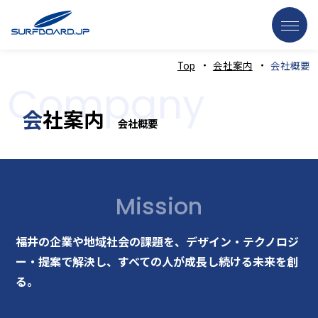
Top
会社案内
会社概要
0776-52-2134
Tel
Company
（受付時間：平日9:00～18:00）
会
社案内
会社概要
私
たちについて
制
作事例
業
務案内
Mission
ホームページ制作
福井の企業や地域社会の課題を、デザイン・テクノロジ
AI×クラウド業務支援サービス
ー・提案で解決し、
すべての人が成長し続ける未来を創
Webシステム開発
る。
Webコンサルティング