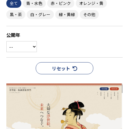
サーフボードヒストリー
全て
青・水色
赤・ピンク
オレンジ・黄
江口明日香が行く
黒・茶
白・グレー
緑・黄緑
その他
採
用情報
公開年
サーフボードってこんなところ
募集要項
採用に関するお問合せ
リセット
お
問合せ
サ
ーフボードニュース
ス
タッフブログ
コ
ラム