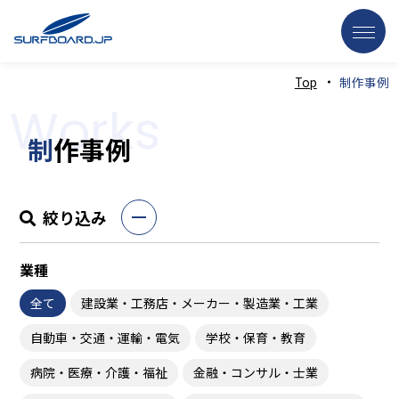
Top
制作事例
0776-52-2134
Tel
Works
（受付時間：平日9:00～18:00）
制
作事例
私
たちについて
制
作事例
絞り込み
業
務案内
業種
ホームページ制作
全て
建設業・工務店・メーカー・製造業・工業
AI×クラウド業務支援サービス
自動車・交通・運輸・電気
学校・保育・教育
Webシステム開発
病院・医療・介護・福祉
金融・コンサル・士業
Webコンサルティング