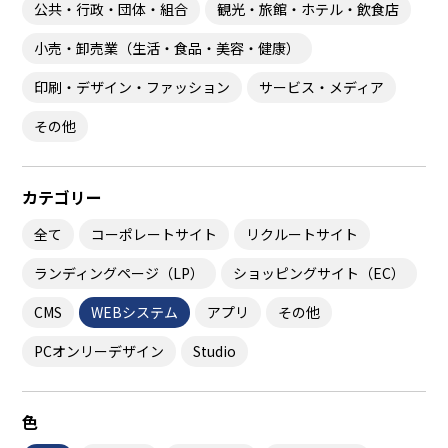
公共・行政・団体・組合
観光・旅館・ホテル・飲食店
採用ソリューション事業
小売・卸売業（生活・食品・美容・健康）
印刷・デザイン・ファッション
サービス・メディア
初
めての方へ
その他
5つのごめんなさい
制作の流れ
カテゴリー
制作の費用感
全て
コーポレートサイト
リクルートサイト
よくあるご質問
ランディングページ（LP）
ショッピングサイト（EC）
開発環境について
CMS
WEBシステム
アプリ
その他
会
社案内
PCオンリーデザイン
Studio
会社概要
クレド
色